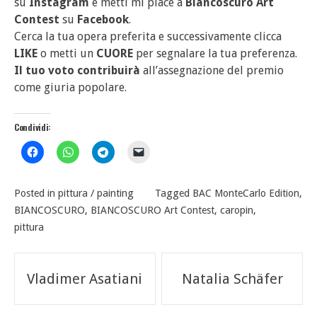
su
Instagram
e metti mi piace a
Biancoscuro Art
Contest
su
Facebook
.
Cerca la tua opera preferita e successivamente clicca
LIKE
o metti un
CUORE
per segnalare la tua preferenza.
Il tuo voto contribuirà
all’assegnazione del premio
come giuria popolare.
Condividi:
Posted in
pittura / painting
Tagged
BAC MonteCarlo Edition
,
BIANCOSCURO
,
BIANCOSCURO Art Contest
,
caropin
,
pittura
Navigazione
Vladimer Asatiani
Natalia Schäfer
articoli