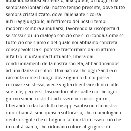
abbandonandosi al silenzio, alla quiete, di luoghi che
sembrano lontani dal nostro tempo presente, dove tutto
sembra cristallizzato, dove l’alienante ricorsa
all’irraggiungibile, all’effimero dei nostri tempi
moderni sembra annullarsi, favorendo la riscoperta di
se stessi e di un dialogo con ciò che ci circonda. Come se
tutto ciò che siamo e del quale noi abbiamo concreta
consapevolezza si potesse trasformare da un attimo
all’altro in un’anima fluttuante, libera dai
condizionamenti della nostra società, abbandonandosi
ad una danza di colori. Una natura che oggi Sandra ci
racconta come il luogo dove ognuno di noi possa
ritrovare se stesso, viene voglia di entrare dentro alle
sue tele, perdersi, lasciandoci alle spalle ciò che ogni
giorno siamo costretti ad essere nei nostri giorni,
liberandoci dai fardelli che appesantiscono la nostra
quotidianità, sino quasi a soffocarla, che ci omologano
dentro regole che ci tolgono la libertà di essere ciò che
in realtà siamo, che ridonano colore al grigiore di