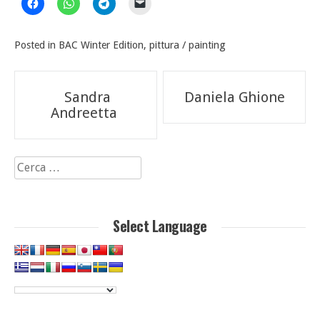
Posted in
BAC Winter Edition
,
pittura / painting
Navigazione
Sandra
Daniela Ghione
articoli
Andreetta
Ricerca
per:
Select Language