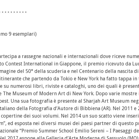
simo 9 esemplari)
Partecipa a rassegne nazionali e internazionali dove riceve num
to Contest International in Giappone, il premio ricevuto da L
magine del 50° della scuderia e nel Centenario della nascita d
tinerante che partendo da Tokio e New York ha fatto tappa in 
 su numerosi libri, riviste e cataloghi, uno dei quali è presen
 e The Museum of Modern Art di New York. Dopo varie mostre in
apest. Una sua fotografia è presente al Sharjah Art Museum neg
taliano della Fotografia d’Autore di Bibbiena (AR). Nel 2011 e 
e copertine dei suoi volumi. Nel 2014 un suo scatto viene inser
, ed esposta nei diversi musei dei paesi partner di questo p
nazionale “Premio Summer School Emilio Sereni – I Paesaggi de
 Nel 2017 espone alla Galleria d’Arte Moderna di Sassuolo (MO) 