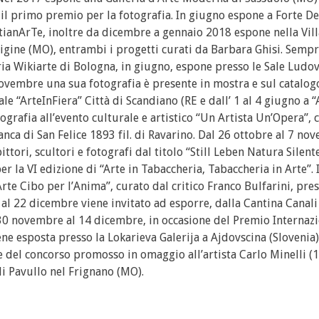
e il primo premio per la fotografia. In giugno espone a Forte D
tianArTe, inoltre da dicembre a gennaio 2018 espone nella Vill
igine (MO), entrambi i progetti curati da Barbara Ghisi. Sempr
ia Wikiarte di Bologna, in giugno, espone presso le Sale Ludovi
vembre una sua fotografia è presente in mostra e sul catalogo
e “ArteInFiera” Città di Scandiano (RE e dall’ 1 al 4 giugno a “
grafia all’evento culturale e artistico “Un Artista Un’Opera”, 
Banca di San Felice 1893 fil. di Ravarino. Dal 26 ottobre al 7 n
ttori, scultori e fotografi dal titolo “Still Leben Natura Silente
la VI edizione di “Arte in Tabaccheria, Tabaccheria in Arte”. I
te Cibo per l’Anima”, curato dal critico Franco Bulfarini, pres
l 22 dicembre viene invitato ad esporre, dalla Cantina Canali 
al 30 novembre al 14 dicembre, in occasione del Premio Internaz
 esposta presso la Lokarieva Galerija a Ajdovscina (Slovenia).
e del concorso promosso in omaggio all’artista Carlo Minelli (
di Pavullo nel Frignano (MO).