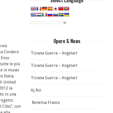
Select Language
Opere & News
erosi
uca Cordero
Tiziana Guerra – Angelart
i Enzo
tutte le più
Tiziana Guerra – Angelart
te in musei
 Italia,
Tiziana Guerra – Angelart
li United
2012 la
Aj Roi
ito in una
rogetto.
Benelisa Franco
l Cibo”, con
e alla