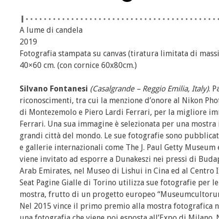
A lume di candela
2019
Fotografia stampata su canvas (tiratura limitata di mas
40×60 cm. (con cornice 60x80cm.)
Silvano Fontanesi
(Casalgrande – Reggio Emilia, Italy)
. 
riconoscimenti, tra cui la menzione d’onore al Nikon Pho
di Montezemolo e Piero Lardi Ferrari, per la migliore im
Ferrari. Una sua immagine è selezionata per una mostra i
grandi città del mondo. Le sue fotografie sono pubblicate
e gallerie internazionali come The J. Paul Getty Museum
viene invitato ad esporre a Dunakeszi nei pressi di Bud
Arab Emirates, nel Museo di Lishui in Cina ed al Centro I
Seat Pagine Gialle di Torino utilizza sue fotografie per l
mostra, frutto di un progetto europeo “Museumcultorum”
Nel 2015 vince il primo premio alla mostra fotografica 
una fotografia che viene poi esposta all’Expo di Milano.