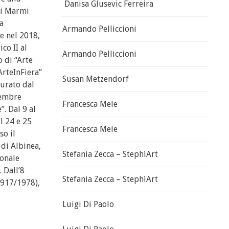
Danisa Glusevic Ferreira
ei Marmi
a
Armando Pelliccioni
e nel 2018,
co II al
Armando Pelliccioni
 di “Arte
ArteInFiera”
Susan Metzendorf
curato dal
ovembre
Francesca Mele
”. Dal 9 al
l 24 e 25
Francesca Mele
so il
di Albinea,
Stefania Zecca – StephìArt
ionale
 Dall’8
Stefania Zecca – StephìArt
1917/1978),
Luigi Di Paolo