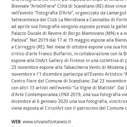
Biennale “ArteInFiera” Città di Scandiano (RE) dove vinc
nell’evento “Fotografia D’Arte”, organizzato da Lamargut
Settecentesca del Club La Meridiana a Casinalbo di Form
ad aprile sue fotografie vengono esposte presso la galler
Palazzo Ducale di Revere di Borgo Mantovano (MN) e a no
Padova”. Nel 2019 dal 17 al 19 maggio espone alla Biennal
a Correggio (RE). Nel mese di ottobre espone una sua foto
critico d’arte Franco Bulfarini, in collaborazione con la 
espone alla OnArt Gallery di Firenze in una collettiva di pi
23 novembre espone alla Tabaccheria Vento di Modena per 
novembre e l’1 dicembre partecipa all’Evento Artistico “Ar
Centro Fiere del Comune di Scandiano. Dal 23 novembre a
con altri 13 artisti nell’evento “Le Vigne di Matilde”. D
d’Arte Contemporanea LYNX 2019, una sua fotografia viene
dicembre al 6 gennaio 2020 una sua fotografia, vincitric
viene esposta al CircolArt con il patrocinio del Comune 
WEB
: www.silvanofontanesi.it