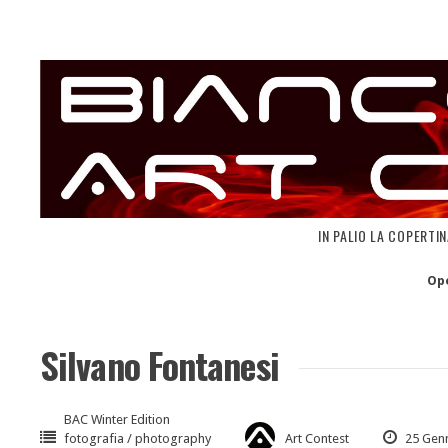
Skip
to
content
IN PALIO LA COPERTI
Op
Silvano Fontanesi
BAC Winter Edition
fotografia / photography
Art Contest
25 Gen