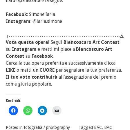
natura,la ascolta e la segue.
Facebook
: Simone Iaria
Instagram
: @iaria.simone
Vota questa opera!
Segui
Biancoscuro Art Contest
su
Instagram
e metti mi piace a
Biancoscuro Art
Contest
su
Facebook
.
Cerca la tua opera preferita e successivamente clicca
LIKE
o metti un
CUORE
per segnalare la tua preferenza.
Il tuo voto contribuirà
all’assegnazione del premio
come giuria popolare.
Condividi:
Posted in
fotografia / photography
Tagged
BAC
,
BAC