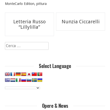
MonteCarlo Edition
,
pittura
Navigazione
Letteria Russo
Nunzia Ciccarelli
articoli
“Lillylilla”
Ricerca
per:
Select Language
Opere & News