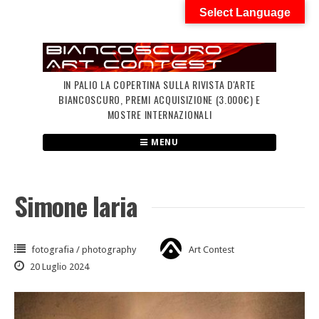
Skip
Select Language
to
content
IN PALIO LA COPERTINA SULLA RIVISTA D'ARTE
BIANCOSCURO, PREMI ACQUISIZIONE (3.000€) E
MOSTRE INTERNAZIONALI
MENU
Simone Iaria
fotografia / photography
Art Contest
20 Luglio 2024