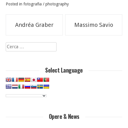
Posted in
fotografia / photography
Navigazione
Andréa Graber
Massimo Savio
articoli
Ricerca
per:
Select Language
Opere & News