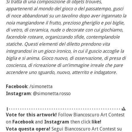
Si tratta di una composizione di objets trouvés,
appartenenti al mondo del gioco o del passatempo, gusci
di noce abbandonati su un tavolino dopo aver ingannato la
noia mangiandone il frutto, prezioso gheriglio e poi biglie,
di vetro, di ceramica, nude o decorate con cui giochiamo,
facendole roteare, organizzando sfide, contemplandole
statiche. Questi elementi del diletto prendono vita
integrandosi in un gioco ironico, in cui il guscio accoglie la
biglia e si anima. Gioco nuovo, di osservazione, di presa di
coscienza, di ricreazione di un’immagine irreale che pare
accendere uno sguardo, nuovo, atterrito e indagatore.
Facebook
: /simonetta
Instagram
: @simonetta.rosso
Vote for this artwork!
Follow Biancoscuro Art Contest
on
Facebook
and
Instagram
then click
like!
Vota questa opera!
Segui Biancoscuro Art Contest su