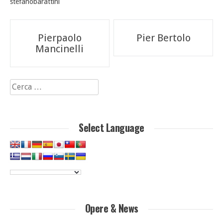
stefanobarattini
Navigazione
Pierpaolo
Pier Bertolo
articoli
Mancinelli
Ricerca
per:
Select Language
Opere & News