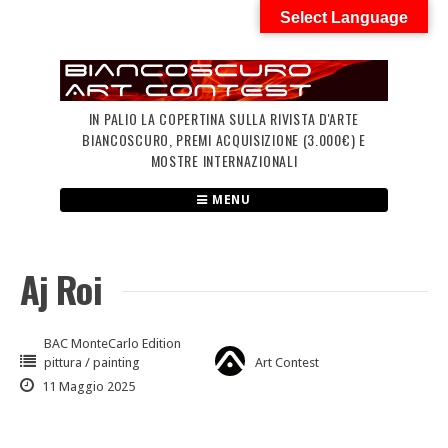
Skip
Select Language
to
content
IN PALIO LA COPERTINA SULLA RIVISTA D'ARTE
BIANCOSCURO, PREMI ACQUISIZIONE (3.000€) E
MOSTRE INTERNAZIONALI
MENU
Aj Roi
BAC MonteCarlo Edition
pittura / painting
Art Contest
11 Maggio 2025