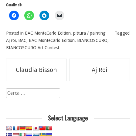
Condividi:
Posted in
BAC MonteCarlo Edition
,
pittura / painting
Tagged
Aj roi
,
BAC
,
BAC MonteCarlo Edition
,
BIANCOSCURO
,
BIANCOSCURO Art Contest
Navigazione
Claudia Bisson
Aj Roi
articoli
Ricerca
per:
Select Language