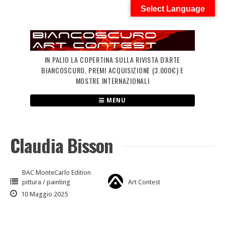
Skip
Select Language
to
content
IN PALIO LA COPERTINA SULLA RIVISTA D'ARTE
BIANCOSCURO, PREMI ACQUISIZIONE (3.000€) E
MOSTRE INTERNAZIONALI
MENU
Claudia Bisson
BAC MonteCarlo Edition
pittura / painting
Art Contest
10 Maggio 2025