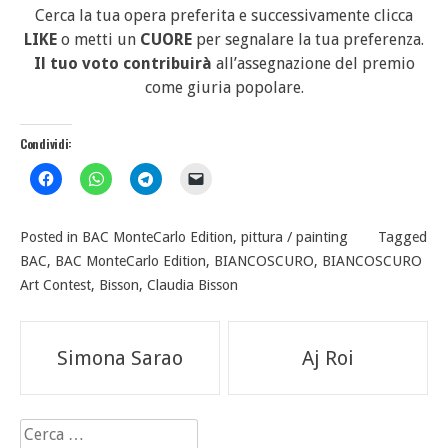
Cerca la tua opera preferita e successivamente clicca
LIKE
o metti un
CUORE
per segnalare la tua preferenza.
Il tuo voto contribuirà
all’assegnazione del premio
come giuria popolare.
Condividi:
Posted in
BAC MonteCarlo Edition
,
pittura / painting
Tagged
BAC
,
BAC MonteCarlo Edition
,
BIANCOSCURO
,
BIANCOSCURO
Art Contest
,
Bisson
,
Claudia Bisson
Navigazione
Simona Sarao
Aj Roi
articoli
Ricerca