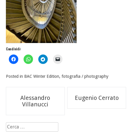
Condividi:
Posted in
BAC Winter Edition
,
fotografia / photography
Navigazione
Alessandro
Eugenio Cerrato
articoli
Villanucci
Ricerca