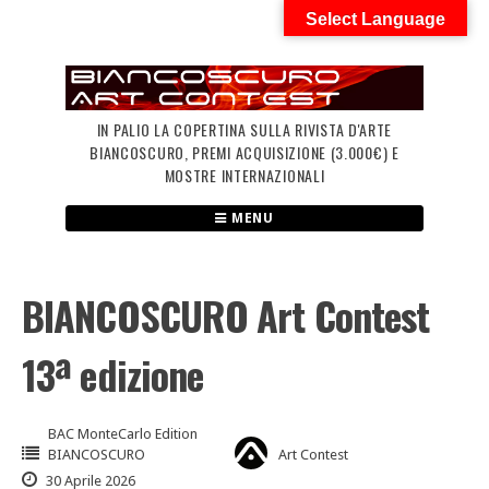
Skip
Select Language
to
content
IN PALIO LA COPERTINA SULLA RIVISTA D'ARTE
BIANCOSCURO, PREMI ACQUISIZIONE (3.000€) E
MOSTRE INTERNAZIONALI
MENU
BIANCOSCURO Art Contest
13ª edizione
BAC MonteCarlo Edition
BIANCOSCURO
Art Contest
30 Aprile 2026