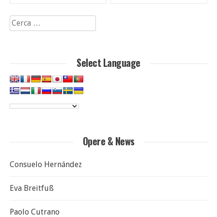
articoli
Ricerca
per:
Select Language
Opere & News
Consuelo Hernández
Eva Breitfuß
Paolo Cutrano