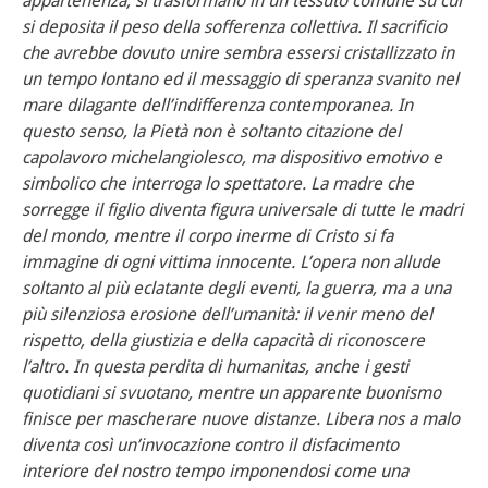
appartenenza, si trasformano in un tessuto comune su cui
si deposita il peso della sofferenza collettiva. Il sacrificio
che avrebbe dovuto unire sembra essersi cristallizzato in
un tempo lontano ed il messaggio di speranza svanito nel
mare dilagante dell’indifferenza contemporanea. In
questo senso, la Pietà non è soltanto citazione del
capolavoro michelangiolesco, ma dispositivo emotivo e
simbolico che interroga lo spettatore. La madre che
sorregge il figlio diventa figura universale di tutte le madri
del mondo, mentre il corpo inerme di Cristo si fa
immagine di ogni vittima innocente. L’opera non allude
soltanto al più eclatante degli eventi, la guerra, ma a una
più silenziosa erosione dell’umanità: il venir meno del
rispetto, della giustizia e della capacità di riconoscere
l’altro. In questa perdita di humanitas, anche i gesti
quotidiani si svuotano, mentre un apparente buonismo
finisce per mascherare nuove distanze. Libera nos a malo
diventa così un’invocazione contro il disfacimento
interiore del nostro tempo imponendosi come una