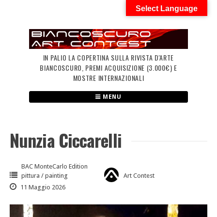
Skip
Select Language
to
content
IN PALIO LA COPERTINA SULLA RIVISTA D'ARTE
BIANCOSCURO, PREMI ACQUISIZIONE (3.000€) E
MOSTRE INTERNAZIONALI
MENU
Nunzia Ciccarelli
BAC MonteCarlo Edition
pittura / painting
Art Contest
11 Maggio 2026