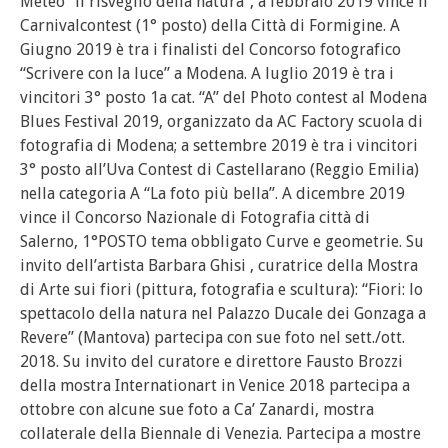
Meteo “il risveglio della natura”, a febbraio 2019 vince il
Carnivalcontest (1° posto) della Città di Formigine. A
Giugno 2019 è tra i finalisti del Concorso fotografico
“Scrivere con la luce” a Modena. A luglio 2019 è tra i
vincitori 3° posto 1a cat. “A” del Photo contest al Modena
Blues Festival 2019, organizzato da AC Factory scuola di
fotografia di Modena; a settembre 2019 è tra i vincitori
3° posto all’Uva Contest di Castellarano (Reggio Emilia)
nella categoria A “La foto più bella”. A dicembre 2019
vince il Concorso Nazionale di Fotografia città di
Salerno, 1°POSTO tema obbligato Curve e geometrie. Su
invito dell’artista Barbara Ghisi , curatrice della Mostra
di Arte sui fiori (pittura, fotografia e scultura): “Fiori: lo
spettacolo della natura nel Palazzo Ducale dei Gonzaga a
Revere” (Mantova) partecipa con sue foto nel sett./ott.
2018. Su invito del curatore e direttore Fausto Brozzi
della mostra Internationart in Venice 2018 partecipa a
ottobre con alcune sue foto a Ca’ Zanardi, mostra
collaterale della Biennale di Venezia. Partecipa a mostre