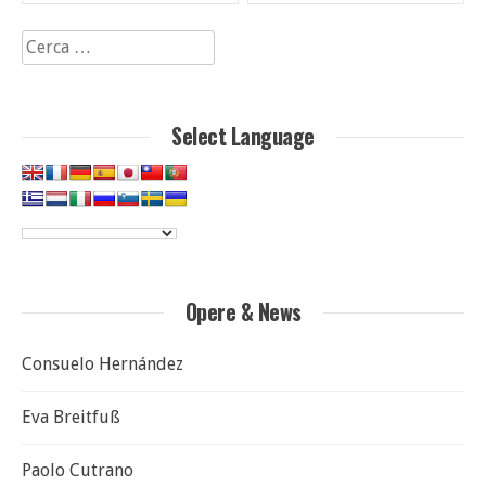
articoli
Ricerca
per:
Select Language
Opere & News
Consuelo Hernández
Eva Breitfuß
Paolo Cutrano