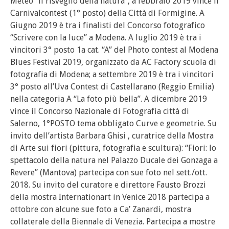
Meteo “il risveglio della natura”, a febbraio 2019 vince il
Carnivalcontest (1° posto) della Città di Formigine. A
Giugno 2019 è tra i finalisti del Concorso fotografico
“Scrivere con la luce” a Modena. A luglio 2019 è tra i
vincitori 3° posto 1a cat. “A” del Photo contest al Modena
Blues Festival 2019, organizzato da AC Factory scuola di
fotografia di Modena; a settembre 2019 è tra i vincitori
3° posto all’Uva Contest di Castellarano (Reggio Emilia)
nella categoria A “La foto più bella”. A dicembre 2019
vince il Concorso Nazionale di Fotografia città di
Salerno, 1°POSTO tema obbligato Curve e geometrie. Su
invito dell’artista Barbara Ghisi , curatrice della Mostra
di Arte sui fiori (pittura, fotografia e scultura): “Fiori: lo
spettacolo della natura nel Palazzo Ducale dei Gonzaga a
Revere” (Mantova) partecipa con sue foto nel sett./ott.
2018. Su invito del curatore e direttore Fausto Brozzi
della mostra Internationart in Venice 2018 partecipa a
ottobre con alcune sue foto a Ca’ Zanardi, mostra
collaterale della Biennale di Venezia. Partecipa a mostre