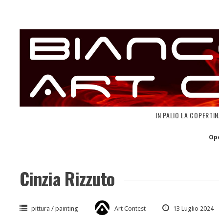
Skip
to
content
IN PALIO LA COPERTI
Op
Cinzia Rizzuto
pittura / painting
Art Contest
13 Luglio 2024