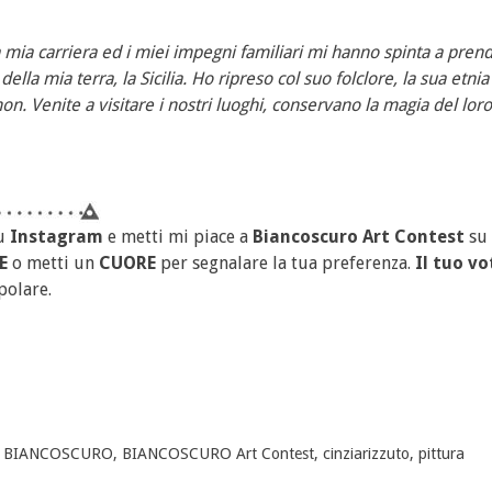
 mia carriera ed i miei impegni familiari mi hanno spinta a prend
ella mia terra, la Sicilia. Ho ripreso col suo folclore, la sua etni
non. Venite a visitare i nostri luoghi, conservano la magia del lor
u
Instagram
e metti mi piace a
Biancoscuro Art Contest
su
E
o metti un
CUORE
per segnalare la tua preferenza.
Il tuo vo
polare.
,
BIANCOSCURO
,
BIANCOSCURO Art Contest
,
cinziarizzuto
,
pittura