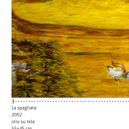
La spagliata
2002
olio su tela
55×45 cm.