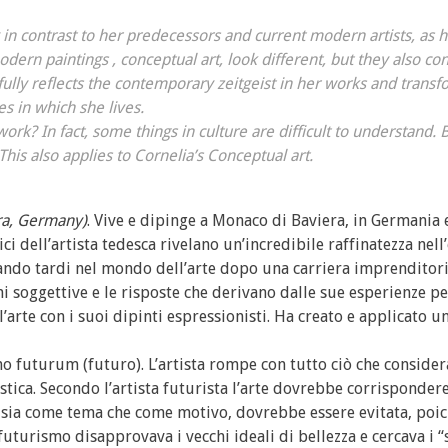
in contrast to her predecessors and current modern artists, as h
odern paintings , conceptual art, look different, but they also co
fully reflects the contemporary zeitgeist in her works and trans
es in which she lives.
twork? In fact, some things in culture are difficult to understand.
is also applies to Cornelia’s Conceptual art.
ra, Germany)
. Vive e dipinge a Monaco di Baviera, in Germania 
ci dell’artista tedesca rivelano un’incredibile raffinatezza nel
trando tardi nel mondo dell’arte dopo una carriera imprenditori
ni soggettive e le risposte che derivano dalle sue esperienze pe
rte con i suoi dipinti espressionisti. Ha creato e applicato u
ino futurum (futuro). L’artista rompe con tutto ciò che conside
stica. Secondo l’artista futurista l’arte dovrebbe corrispondere
to, sia come tema che come motivo, dovrebbe essere evitata, poi
futurismo disapprovava i vecchi ideali di bellezza e cercava i “