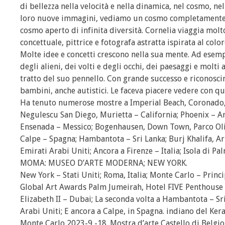
di bellezza nella velocità e nella dinamica, nel cosmo, nel
loro nuove immagini, vediamo un cosmo completamente 
cosmo aperto di infinita diversità. Cornelia viaggia molto
concettuale, pittrice e fotografa astratta ispirata al colo
Molte idee e concetti crescono nella sua mente. Ad esempi
degli alieni, dei volti e degli occhi, dei paesaggi e molti 
tratto del suo pennello. Con grande successo e riconoscim
bambini, anche autistici. Le faceva piacere vedere con q
Ha tenuto numerose mostre a Imperial Beach, Coronado, du
Negulescu San Diego, Murietta – California; Phoenix – Ar
Ensenada – Messico; Bogenhausen, Down Town, Parco Olim
Calpe – Spagna; Hambantota – Sri Lanka; Burj Khalifa, Ar
Emirati Arabi Uniti; Ancora a Firenze – Italia; Isola d
MOMA: MUSEO D’ARTE MODERNA; NEW YORK.
New York – Stati Uniti; Roma, Italia; Monte Carlo – Princi
Global Art Awards Palm Jumeirah, Hotel FIVE Penthouse –
Elizabeth II – Dubai; La seconda volta a Hambantota – S
Arabi Uniti; E ancora a Calpe, in Spagna. indiano del K
Monte Carlo 2023-9 -18. Mostra d’arte Castello di Belgio