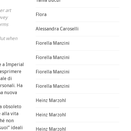
Tania Bucur
er art
Flora
nvey
forms
Alessandra Caroselli
 But when
Fiorella Manzini
Fiorella Manzini
e a Imperial
l’esprimere
Fiorella Manzini
ale di
rsonali. Ha
Fiorella Manzini
na nuova
Heinz Marzohl
ra obsoleto
 alla vita
Heinz Marzohl
ché non
suoi” ideali
Heinz Marzohl