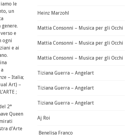
rdiamo le
to, un
Heinz Marzohl
ta
n genere.
Mattia Consonni – Musica per gli Occhi
iverso e
n ogni
Mattia Consonni – Musica per gli Occhi
iani e ai
ano.
Mattia Consonni – Musica per gli Occhi
rina
 a
Tiziana Guerra – Angelart
e – Italia;
ual Art) –
Tiziana Guerra – Angelart
L’ARTE ;
Tiziana Guerra – Angelart
del 2°
 nave Queen
Aj Roi
mirati
tra d’Arte
Benelisa Franco