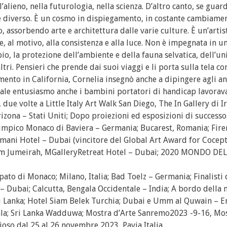
l’alieno, nella futurologia, nella scienza. D’altro canto, se gua
diverso. È un cosmo in dispiegamento, in costante cambiamen
, assorbendo arte e architettura dalle varie culture. È un’artis
re, al motivo, alla consistenza e alla luce. Non è impegnata in u
o, la protezione dell’ambiente e della fauna selvatica, dell’un
altri. Pensieri che prende dai suoi viaggi e li porta sulla tela co
ento in California, Cornelia insegnò anche a dipingere agli anz
uale entusiasmo anche i bambini portatori di handicap lavorav
e volte a Little Italy Art Walk San Diego, The In Gallery di I
izona – Stati Uniti; Dopo proiezioni ed esposizioni di successo
pico Monaco di Baviera – Germania; Bucarest, Romania; Firenz
mani Hotel – Dubai (vincitore del Global Art Award for Cocept
i Palm Jumeirah, MGalleryRetreat Hotel – Dubai; 2020 MONDO DEL
pato di Monaco; Milano, Italia; Bad Toelz – Germania; Finalisti 
 Dubai; Calcutta, Bengala Occidentale – India; A bordo della
ri Lanka; Hotel Siam Belek Turchia; Dubai e Umm al Quwain – E
erala; Sri Lanka Wadduwa; Mostra d’Arte Sanremo2023 -9-16, Mos
ioso dal 25 al 26 novembre 2023, Pavia Italia.