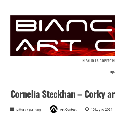
Skip
to
content
IN PALIO LA COPERTI
Op
Cornelia Steckhan – Corky ar
pittura / painting
Art Contest
10 Luglio 2024