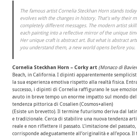
The famous artist Cornelia Steckhan Horn stands today 
evolves with the changes in history. That’s why their m
completely different messages. The modern artist skill
each painting into a reflective mirror of the unique tim
Her unique craft is abstract art. But what is abstract ar
you understand them, a new world opens before you. Th
Cornelia Steckhan Horn – Corky art
(Monaco di Bavie
Beach, in California. I dipinti apparentemente semplicisti
la sua esperienza emotiva rispetto alla realtà fisica. En
successo, i dipinti di Cornelia raffigurano le sue emozio
avuto in breve tempo un enorme impatto sul mondo dell’a
tendenza pittorica di Cosalien (Cosmos+alien)
(Esiste un brevetto). Il termine futurismo deriva dal lat
e tradizionale. Cerca di stabilire una nuova tendenza arti
reale e non riflettere il passato. L’imitazione del passa
corrisponde adeguatamente all’originalità e all’epoca. Il 