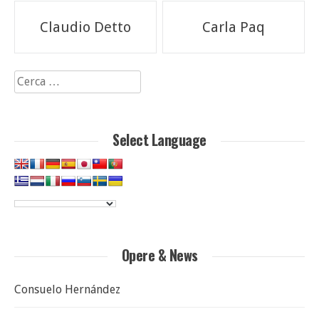
Navigazione
Claudio Detto
Carla Paq
articoli
Ricerca
per:
Select Language
Opere & News
Consuelo Hernández