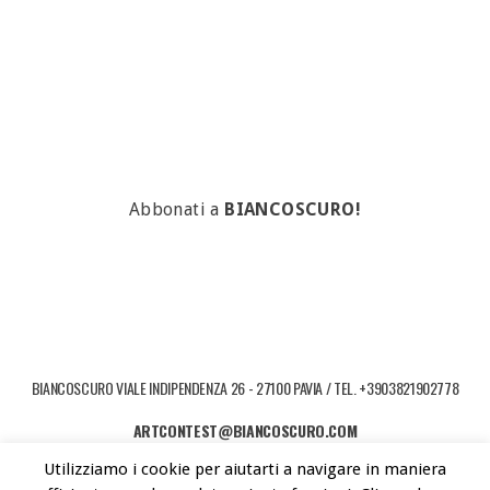
Abbonati a
BIANCOSCURO!
BIANCOSCURO VIALE INDIPENDENZA 26 - 27100 PAVIA / TEL. +3903821902778
ARTCONTEST@BIANCOSCURO.COM
Utilizziamo i cookie per aiutarti a navigare in maniera
COPYRIGHT © 2026 ART CONTEST. POWERED BY LIBEREMENTI - IDEE PER