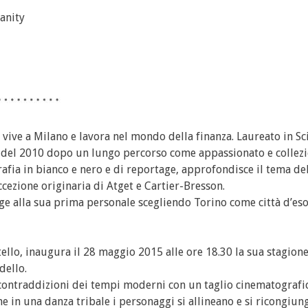
manity
 vive a Milano e lavora nel mondo della finanza. Laureato in Sc
fine del 2010 dopo un lungo percorso come appassionato e collezi
grafia in bianco e nero e di reportage, approfondisce il tema del
ezione originaria di Atget e Cartier-Bresson.
nge alla sua prima personale scegliendo Torino come città d’eso
tello, inaugura il 28 maggio 2015 alle ore 18.30 la sua stagione
dello.
 contraddizioni dei tempi moderni con un taglio cinematografic
e in una danza tribale i personaggi si allineano e si ricongiu