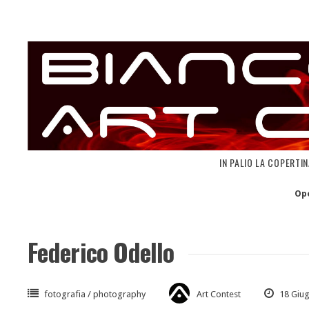
Skip
to
content
IN PALIO LA COPERTI
Op
Federico Odello
fotografia / photography
Art Contest
18 Giu