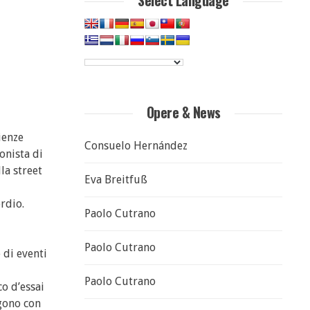
Select Language
Opere & News
ienze
Consuelo Hernández
onista di
la street
Eva Breitfuß
rdio.
Paolo Cutrano
Paolo Cutrano
 di eventi
Paolo Cutrano
o d’essai
ngono con