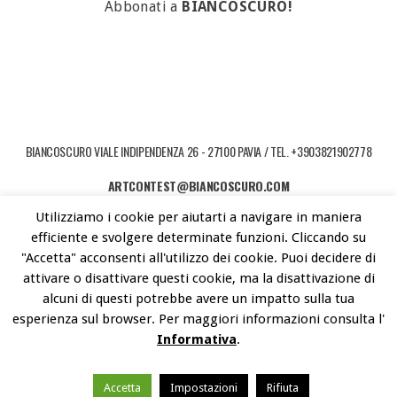
Abbonati a
BIANCOSCURO!
BIANCOSCURO VIALE INDIPENDENZA 26 - 27100 PAVIA / TEL. +3903821902778
ARTCONTEST@BIANCOSCURO.COM
Utilizziamo i cookie per aiutarti a navigare in maniera
COPYRIGHT © 2026 ART CONTEST. POWERED BY LIBEREMENTI - IDEE PER
efficiente e svolgere determinate funzioni. Cliccando su
L'ARTE CONTEMPORANEA
"Accetta" acconsenti all'utilizzo dei cookie. Puoi decidere di
attivare o disattivare questi cookie, ma la disattivazione di
alcuni di questi potrebbe avere un impatto sulla tua
esperienza sul browser. Per maggiori informazioni consulta l'
Informativa
.
Accetta
Impostazioni
Rifiuta