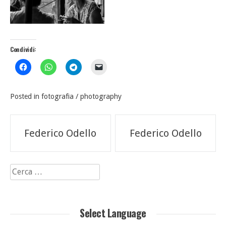
Condividi:
Posted in
fotografia / photography
Navigazione
Federico Odello
Federico Odello
articoli
Ricerca
per:
Select Language