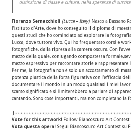
distinzione di classe e cultura, nella speranza di susci
Fiorenzo Sernacchioli
(Lucca – Italy)
. Nasco a Bassano R
l’istituto d’Arte, dove ho conseguito il diploma di maestr
questi studi che ho cominciato ad esplorare la fotografia
Lucca, dove tuttora vivo. Qui ho frequentato corsi e wor
fotografiche, dalla ripresa alla camera oscura. Con l’avv
mezzo della quale, coniugando compostezza formale,seve
mezzo espressivo per raccontare storie e rappresentare la
Per me, la fotografia non è solo un accostamento di mass
potenza plastica della forza figurativa con l’efficacia del
documentare il mondo in un modo qualsiasi i miei lavori 
scarso significato e si limiterebbero a parlare di apparec
cantando. Sono cose importanti, ma non completano la fo
Vote for this artwork!
Follow Biancoscuro Art Contest
Vota questa opera!
Segui Biancoscuro Art Contest su
F