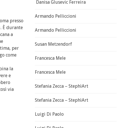
Danisa Glusevic Ferreira
Armando Pelliccioni
 Roma presso
i. È durante
Armando Pelliccioni
scana a
he
Susan Metzendorf
ltima, per
lgo come
Francesca Mele
bina la
Francesca Mele
vere e
bbero
Stefania Zecca – StephìArt
osì via
Stefania Zecca – StephìArt
Luigi Di Paolo