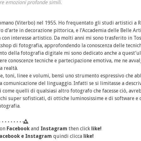
tare emozioni profonde simili.
omano (Viterbo) nel 1955. Ho frequentato gli studi artistici a
o d’arte in decorazione pittorica, e l’Accademia delle Belle Art
 con interesse artistico. Da molti anni mi sono trasferito in To
kshop di fotografia, approfondendo la conoscenza delle tecnic
ento della fotografia digitale mi sono dedicato anche a quest’u
re conoscenze tecniche e partecipazione emotiva, me ne avva
 realtà.
e, toni, linee e volumi, bensì uno strumento espressivo che ab
la comunicazione del linguaggio. Infatti se si limitasse a descri
come quelli di qualsiasi altro fotografo che facesse ciò, avre
chi super sofisticati, di ottiche luminosissime e di software e c
tografia.
 on
Facebook
and
Instagram
then click
like!
acebook
e
Instagram
quindi clicca
like!