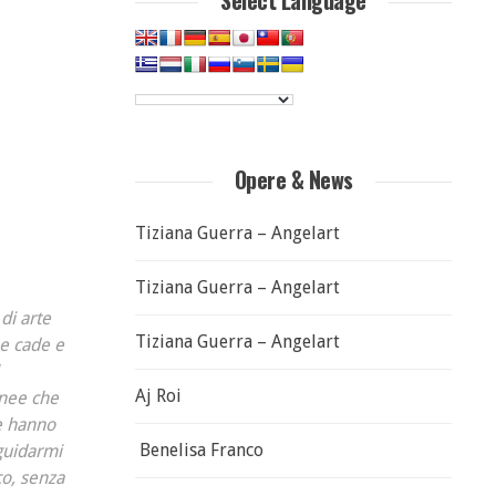
Select Language
Opere & News
Tiziana Guerra – Angelart
Tiziana Guerra – Angelart
di arte
Tiziana Guerra – Angelart
me cade e
Aj Roi
inee che
he hanno
Benelisa Franco
 guidarmi
co, senza