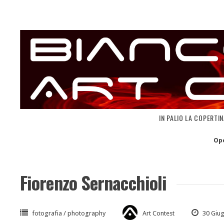
Skip
to
content
IN PALIO LA COPERTI
Op
Fiorenzo Sernacchioli
fotografia / photography
Art Contest
30 Giu