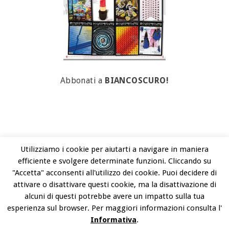
Abbonati a
BIANCOSCURO!
Utilizziamo i cookie per aiutarti a navigare in maniera
efficiente e svolgere determinate funzioni. Cliccando su
BIANCOSCURO VIALE INDIPENDENZA 26 - 27100 PAVIA / TEL. +3903821902778
"Accetta" acconsenti all'utilizzo dei cookie. Puoi decidere di
ARTCONTEST@BIANCOSCURO.COM
attivare o disattivare questi cookie, ma la disattivazione di
alcuni di questi potrebbe avere un impatto sulla tua
COPYRIGHT © 2026 ART CONTEST. POWERED BY LIBEREMENTI - IDEE PER
esperienza sul browser. Per maggiori informazioni consulta l'
Informativa
.
L'ARTE CONTEMPORANEA