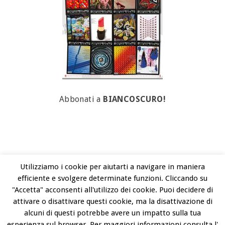
Abbonati a
BIANCOSCURO!
Utilizziamo i cookie per aiutarti a navigare in maniera
efficiente e svolgere determinate funzioni. Cliccando su
BIANCOSCURO VIALE INDIPENDENZA 26 - 27100 PAVIA / TEL. +3903821902778
"Accetta" acconsenti all'utilizzo dei cookie. Puoi decidere di
ARTCONTEST@BIANCOSCURO.COM
attivare o disattivare questi cookie, ma la disattivazione di
alcuni di questi potrebbe avere un impatto sulla tua
COPYRIGHT © 2026 ART CONTEST. POWERED BY LIBEREMENTI - IDEE PER
esperienza sul browser. Per maggiori informazioni consulta l'