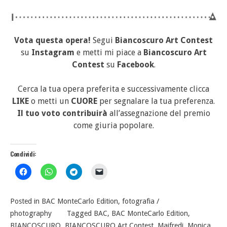
Vota questa opera!
Segui
Biancoscuro Art Contest
su
Instagram
e metti mi piace a
Biancoscuro Art
Contest
su
Facebook
.
Cerca la tua opera preferita e successivamente clicca
LIKE
o metti un
CUORE
per segnalare la tua preferenza.
Il tuo voto contribuirà
all’assegnazione del premio
come giuria popolare.
Condividi:
Posted in
BAC MonteCarlo Edition
,
fotografia /
photography
Tagged
BAC
,
BAC MonteCarlo Edition
,
BIANCOSCURO
,
BIANCOSCURO Art Contest
,
Maifredi
,
Monica