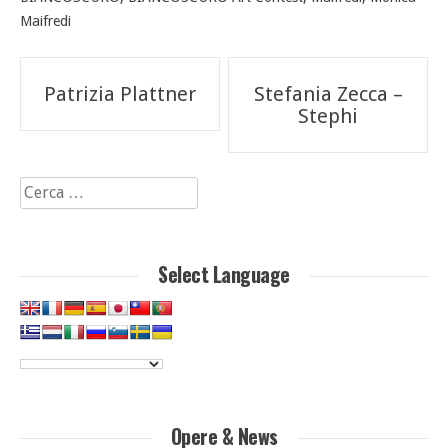
Maifredi
Navigazione
Patrizia Plattner
Stefania Zecca –
articoli
Stephi
Ricerca
per:
Select Language
Opere & News