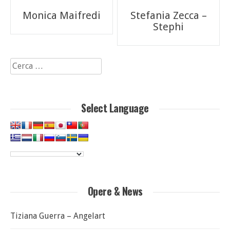
Navigazione
Monica Maifredi
Stefania Zecca –
articoli
Stephi
Ricerca
per:
Select Language
Opere & News
Tiziana Guerra – Angelart