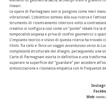
elementi di geometria sacra, archetipi visivi e grafemi 
lineari.
Le opere di Parmagnani non si pongono come meri manufat
vibrazionali. L’obiettivo sotteso alla sua ricerca è l’att
strumento di ricentramento interiore volto a contrastare 
creativo si configura così come un “ponte” ideale tra la 
temporalità sospesa e priva di confini geometrici o spazia
L’impianto teorico e visivo di questa ricerca ha trovato
titolo
Tra cielo e Terra un viaggio avventuroso verso la Lu
complessità strutturale dei disegni, perseguendo una sint
L’arte di Parmagnani esorta in definitiva a una trasform
superare la superficie del “guardare” per accedere all’os
sintonizzazione e risonanza empatica con le frequenze de
Instag
Faceb
Web:
www.m