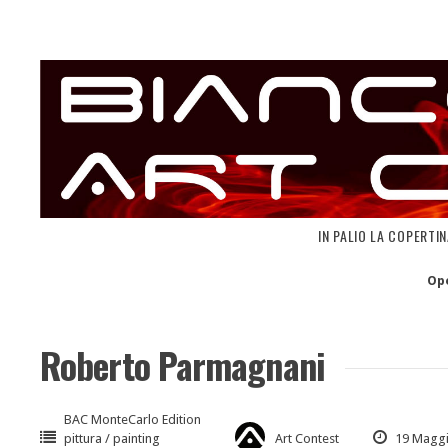
Skip
to
content
IN PALIO LA COPERTI
Op
Roberto Parmagnani
BAC MonteCarlo Edition
pittura / painting
Art Contest
19 Maggi