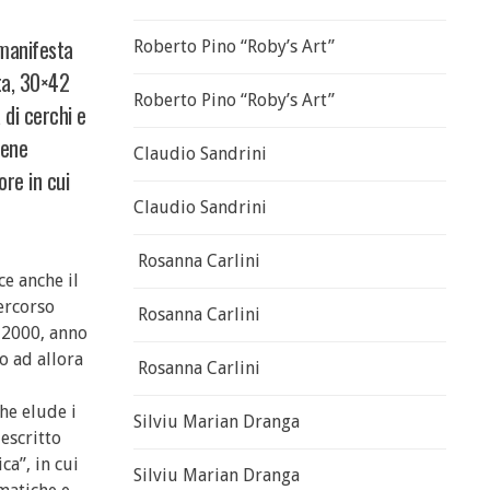
 manifesta
Roberto Pino “Roby’s Art”
ta, 30×42
Roberto Pino “Roby’s Art”
 di cerchi e
iene
Claudio Sandrini
ore in cui
Claudio Sandrini
Rosanna Carlini
ce anche il
ercorso
Rosanna Carlini
l 2000, anno
o ad allora
Rosanna Carlini
he elude i
Silviu Marian Dranga
escritto
ca”, in cui
Silviu Marian Dranga