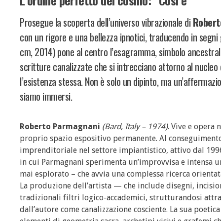
Prosegue la scoperta dell’universo vibrazionale di
Robert
con un rigore e una bellezza ipnotici, traducendo in segni g
cm, 2014) pone al centro l’esagramma, simbolo ancestrale d
scritture canalizzate che si intrecciano attorno al nucle
l’esistenza stessa. Non è solo un dipinto, ma un’affermazio
siamo immersi.
Roberto Parmagnani
(Bard, Italy – 1974)
. Vive e opera 
proprio spazio espositivo permanente. Al conseguimento
imprenditoriale nel settore impiantistico, attivo dal 19
in cui Parmagnani sperimenta un’improvvisa e intensa ur
mai esplorato – che avvia una complessa ricerca orientat
La produzione dell’artista — che include disegni, incisio
tradizionali filtri logico-accademici, strutturandosi attr
dall’autore come canalizzazione cosciente. La sua poetica 