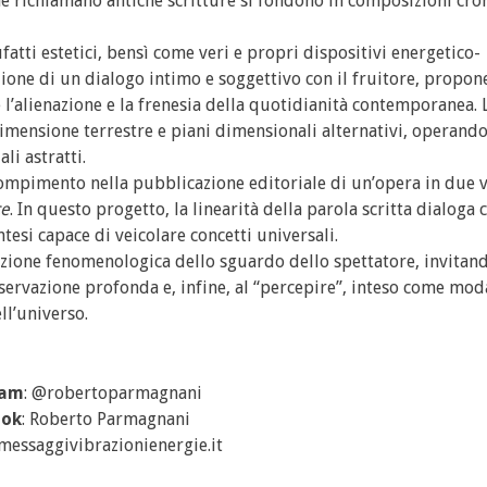
che richiamano antiche scritture si fondono in composizioni cro
ti estetici, bensì come veri e propri dispositivi energetico-
ivazione di un dialogo intimo e soggettivo con il fruitore, prop
l’alienazione e la frenesia della quotidianità contemporanea. L
dimensione terrestre e piani dimensionali alternativi, operand
li astratti.
 compimento nella pubblicazione editoriale di un’opera in due 
ce
. In questo progetto, la linearità della parola scritta dialoga 
esi capace di veicolare concetti universali.
azione fenomenologica dello sguardo dello spettatore, invitan
servazione profonda e, infine, al “percepire”, inteso come moda
ll’universo.
ram
: @robertoparmagnani
ook
: Roberto Parmagnani
essaggivibrazionienergie.it