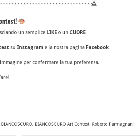
Contest!
lasciando un semplice
LIKE
o un
CUORE
.
test
su
Instagram
e la nostra pagina
Facebook
.
’immagine per confermare la tua preferenza.
fare!
d
BIANCOSCURO
,
BIANCOSCURO Art Contest
,
Roberto Parmagnani