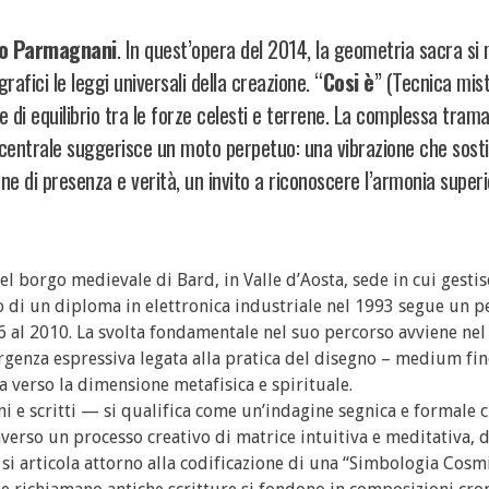
o Parmagnani
. In quest’opera del 2014, la geometria sacra si
rafici le leggi universali della creazione. “
Cosi è
” (Tecnica mis
i equilibrio tra le forze celesti e terrene. La complessa trama
o centrale suggerisce un moto perpetuo: una vibrazione che sost
ne di presenza e verità, un invito a riconoscere l’armonia superi
nel borgo medievale di Bard, in Valle d’Aosta, sede in cui gestis
 di un diploma in elettronica industriale nel 1993 segue un p
96 al 2010. La svolta fondamentale nel suo percorso avviene ne
genza espressiva legata alla pratica del disegno – medium fin
a verso la dimensione metafisica e spirituale.
ni e scritti — si qualifica come un’indagine segnica e formale c
averso un processo creativo di matrice intuitiva e meditativa, d
si articola attorno alla codificazione di una “Simbologia Cosmi