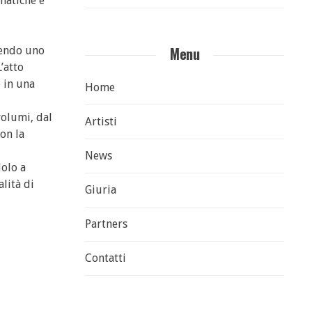
matiche e
Menu
onendo uno
’atto
o in una
Home
volumi, dal
Artisti
con la
News
dolo a
lità di
Giuria
Partners
Contatti