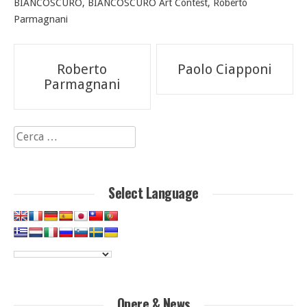
BIANCOSCURO
,
BIANCOSCURO Art Contest
,
Roberto
Parmagnani
Navigazione
Roberto
Paolo Ciapponi
articoli
Parmagnani
Ricerca
per:
Select Language
Opere & News