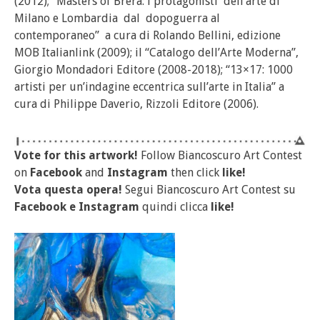
(2012); “Masters of Brera: i protagonisti dell’arte di
Milano e Lombardia dal dopoguerra al
contemporaneo” a cura di Rolando Bellini, edizione
MOB Italianlink (2009); il “Catalogo dell’Arte Moderna”,
Giorgio Mondadori Editore (2008-2018); “13×17: 1000
artisti per un’indagine eccentrica sull’arte in Italia” a
cura di Philippe Daverio, Rizzoli Editore (2006).
Vote for this artwork!
Follow Biancoscuro Art Contest
on
Facebook
and
Instagram
then click
like!
Vota questa opera!
Segui Biancoscuro Art Contest su
Facebook
e
Instagram
quindi clicca
like!