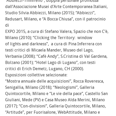
“Abbiezzi-Tinnirello”, doppia personale promossa
dall’Associazione Musei d’Arte Contemporanea Italiani,
Studio Silvia Abbiezzi, Milano (2015); “Abbiezzi”,
Redusart, Milano, e “A Bocca Chiusa”, con il patrocinio
di
EXPO 2015, a cura di Stefano Valera, Spazio che non C’è,
Milano (2010); “Clicking the Territory: window
of lights and darkness”, a cura di Pina Inferrera con
testi critici di Micaela Mander, Museo del Lago,
Verbania (2008); “Cafè Andy”, S.Cristina di Val Gardena,
Bolzano (2001); “Hotel Lago di Lugano”, con testi
critici di Erich Demetz, Lugano, CH (2000).
Esposizioni collettive selezionate:
“Mostra annuale delle acquisizioni”, Rocca Roveresca,
Senigallia, Milano (2018); “Neologismi”, Galleria
Quintocortile, Milano e “Le vie della pace”, Castello San
Giuliani, Mede (PV) e Casa Museo Alda Merini, Milano
(2017); “Con-divisioni”, Galleria Quintocortile, Milano,
“Artitude”, per Fuorisalone, WebAttitude, Milano e