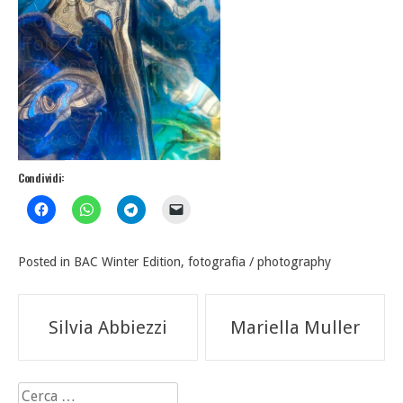
Condividi:
Posted in
BAC Winter Edition
,
fotografia / photography
Navigazione
Silvia Abbiezzi
Mariella Muller
articoli
Ricerca