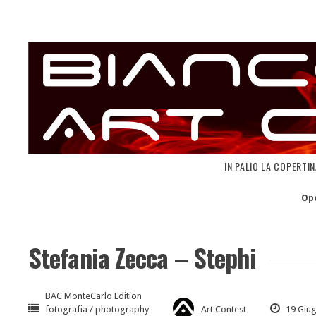
Skip
to
content
IN PALIO LA COPERTI
Op
Stefania Zecca – Stephi
BAC MonteCarlo Edition
fotografia / photography
Art Contest
19 Giu