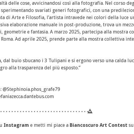
tà delle cose, avvicinandosi così alla fotografia. Nel corso deg
 sperimentando svariati generi fotografici, con una predilezio
di Arte e Filosofia, l’artista intravede nei colori della luce u
cessiva elaborazione manuale in post-produzione, trova un mezz
, geometrie e fantasia. A marzo 2025, partecipa alla mostra co
a Roma. Ad aprile 2025, prende parte alla mostra collettiva int
, dal buio sbucano i 3 Tulipani e si ergono verso una calda luc
tegro alla trasparenza del più esposto.”
m
: @Stephinoia.phos_grafe79
tefaniazecca.dantebus.com
u
Instagram
e metti mi piace a
Biancoscuro Art Contest
s