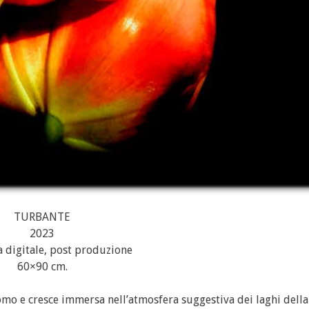
TURBANTE
2023
a digitale, post produzione
60×90 cm.
omo e cresce immersa nell’atmosfera suggestiva dei laghi della