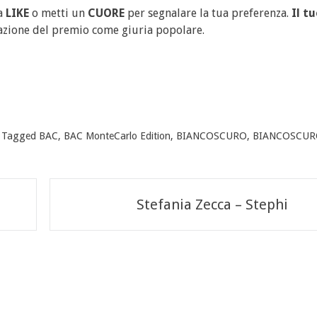
ca
LIKE
o metti un
CUORE
per segnalare la tua preferenza.
Il t
azione del premio come giuria popolare.
Tagged
BAC
,
BAC MonteCarlo Edition
,
BIANCOSCURO
,
BIANCOSCURO
Stefania Zecca – Stephi