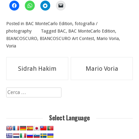
Posted in
BAC MonteCarlo Edition
,
fotografia /
photography
Tagged
BAC
,
BAC MonteCarlo Edition
,
BIANCOSCURO
,
BIANCOSCURO Art Contest
,
Mario Voria
,
Voria
Navigazione
Sidrah Hakim
Mario Voria
articoli
Ricerca
per:
Select Language