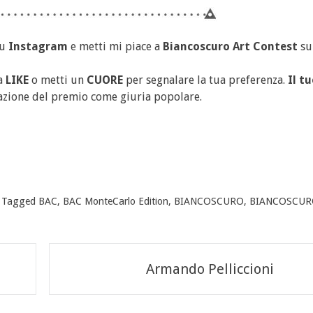
u
Instagram
e metti mi piace a
Biancoscuro Art Contest
s
ca
LIKE
o metti un
CUORE
per segnalare la tua preferenza.
Il t
azione del premio come giuria popolare.
Tagged
BAC
,
BAC MonteCarlo Edition
,
BIANCOSCURO
,
BIANCOSCURO
Armando Pelliccioni