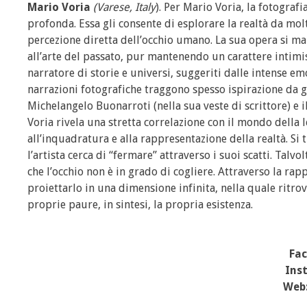
Mario Voria
(Varese, Italy
). Per Mario Voria, la fotograf
profonda. Essa gli consente di esplorare la realtà da mo
percezione diretta dell’occhio umano. La sua opera si mani
all’arte del passato, pur mantenendo un carattere intimist
narratore di storie e universi, suggeriti dalle intense e
narrazioni fotografiche traggono spesso ispirazione da gr
Michelangelo Buonarroti (nella sua veste di scrittore) e 
Voria rivela una stretta correlazione con il mondo della
all’inquadratura e alla rappresentazione della realtà. Si 
l’artista cerca di “fermare” attraverso i suoi scatti. Talvo
che l’occhio non è in grado di cogliere. Attraverso la rapp
proiettarlo in una dimensione infinita, nella quale ritrova
proprie paure, in sintesi, la propria esistenza.
Fa
Ins
Web