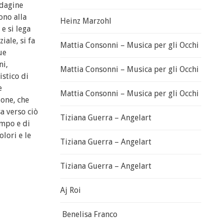
ndagine
ono alla
Heinz Marzohl
e si lega
iale, si fa
Mattia Consonni – Musica per gli Occhi
ue
ni,
Mattia Consonni – Musica per gli Occhi
istico di
e
Mattia Consonni – Musica per gli Occhi
ione, che
sa verso ciò
Tiziana Guerra – Angelart
empo e di
olori e le
Tiziana Guerra – Angelart
Tiziana Guerra – Angelart
Aj Roi
Benelisa Franco