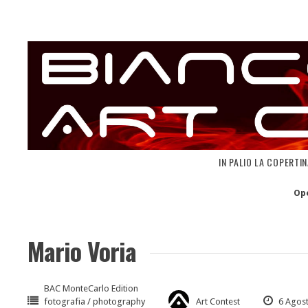
Skip
to
content
IN PALIO LA COPERTI
Op
Mario Voria
BAC MonteCarlo Edition
fotografia / photography
Art Contest
6 Agos