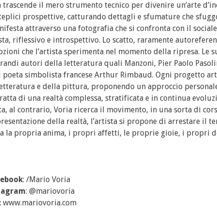
ia trascende il mero strumento tecnico per divenire un’arte d’i
lteplici prospettive, catturando dettagli e sfumature che sfugg
festa attraverso una fotografia che si confronta con il sociale 
a, riflessivo e introspettivo. Lo scatto, raramente autoreferenz
mozioni che l’artista sperimenta nel momento della ripresa. Le s
andi autori della letteratura quali Manzoni, Pier Paolo Pasoli
il poeta simbolista francese Arthur Rimbaud. Ogni progetto art
 letteratura e della pittura, proponendo un approccio personal
tratta di una realtà complessa, stratificata e in continua evoluz
lta, al contrario, Voria ricerca il movimento, in una sorta di cor
resentazione della realtà, l’artista si propone di arrestare il t
 la propria anima, i propri affetti, le proprie gioie, i propri d
cebook
: /Mario Voria
tagram
: @mariovoria
:
www.mariovoria.com