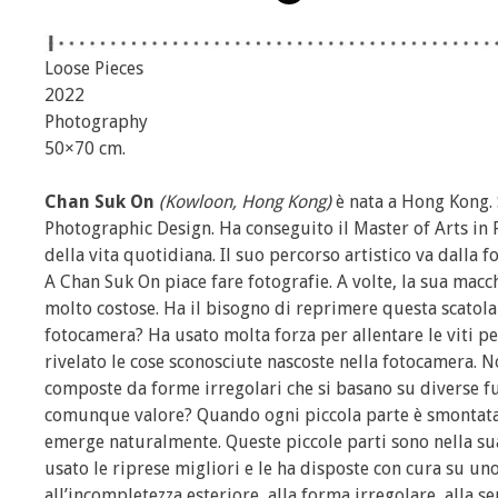
Loose Pieces
2022
Photography
50×70 cm.
Chan Suk On
(Kowloon, Hong Kong)
è nata a Hong Kong. 
Photographic Design. Ha conseguito il Master of Arts in F
della vita quotidiana. Il suo percorso artistico va dalla 
A Chan Suk On piace fare fotografie. A volte, la sua mac
molto costose. Ha il bisogno di reprimere questa scatola 
fotocamera? Ha usato molta forza per allentare le viti per
rivelato le cose sconosciute nascoste nella fotocamera. 
composte da forme irregolari che si basano su diverse fun
comunque valore? Quando ogni piccola parte è smontata,
emerge naturalmente. Queste piccole parti sono nella sua 
usato le riprese migliori e le ha disposte con cura su un
all’incompletezza esteriore, alla forma irregolare, alla s