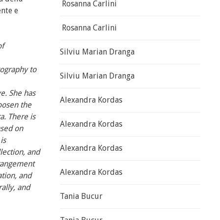
Rosanna Carlini
ente e
Rosanna Carlini
of
Silviu Marian Dranga
tography to
Silviu Marian Dranga
e. She has
Alexandra Kordas
loosen the
a. There is
Alexandra Kordas
ased on
is
Alexandra Kordas
lection, and
rrangement
Alexandra Kordas
ation, and
ally, and
Tania Bucur