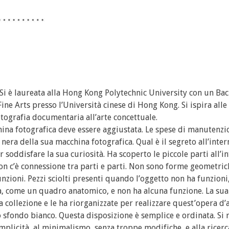
Si è laureata alla Hong Kong Polytechnic University con un Bac
ine Arts presso l’Università cinese di Hong Kong. Si ispira alle
fotografia documentaria all’arte concettuale.
china fotografica deve essere aggiustata. Le spese di manutenz
nera della sua macchina fotografica. Qual è il segreto all’inter
 soddisfare la sua curiosità. Ha scoperto le piccole parti all’i
Non c’è connessione tra parti e parti. Non sono forme geometri
zioni. Pezzi sciolti presenti quando l’oggetto non ha funzioni
 come un quadro anatomico, e non ha alcuna funzione. La sua
collezione e le ha riorganizzate per realizzare quest’opera d’
o sfondo bianco. Questa disposizione è semplice e ordinata. Si r
emplicità, al minimalismo, senza troppe modifiche, e alla ricerc