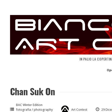
Skip
to
content
IN PALIO LA COPERTI
Op
Chan Suk On
BAC Winter Edition
fotografia / photography
Art Contest
29 Dic