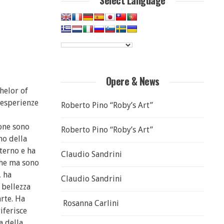
Select Language
Opere & News
helor of
 esperienze
Roberto Pino “Roby’s Art”
ione sono
Roberto Pino “Roby’s Art”
no della
nterno e ha
Claudio Sandrini
che ma sono
, ha
Claudio Sandrini
 bellezza
arte. Ha
Rosanna Carlini
iferisce
a della