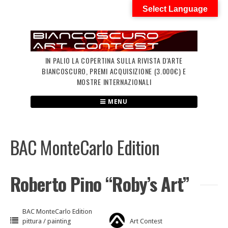
Skip
Select Language
to
content
IN PALIO LA COPERTINA SULLA RIVISTA D'ARTE
BIANCOSCURO, PREMI ACQUISIZIONE (3.000€) E
MOSTRE INTERNAZIONALI
MENU
BAC MonteCarlo Edition
Roberto Pino “Roby’s Art”
BAC MonteCarlo Edition
pittura / painting
Art Contest