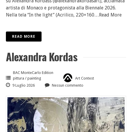
su Alexandra Kordass (@alexandrakordasart), acclamata
artista di Monaco e protagonista alla Biennale 2026.
Nella tela “In the light” (Acrilico, 220×160
…Read More
READ MORE
Alexandra Kordas
BAC MonteCarlo Edition
pittura / painting
Art Contest
9 Luglio 2026
Nessun commento