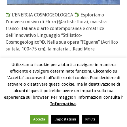
L’ENERGIA COSMOGEOLOGICA
Esploriamo
l’universo visivo di Flora (@artiste.flora), maestra
franco-italiana d’arte contemporanea e creatrice
dell’innovativo Linguaggio “Stilistico-
Cosmogeologico”©. Nella sua opera “l’Iguane” (Acrilico
su tela, 100×75 cm), la materia
…Read More
Utilizziamo i cookie per aiutarti a navigare in maniera
READ MORE
efficiente e svolgere determinate funzioni. Cliccando su
"Accetta" acconsenti all'utilizzo dei cookie. Puoi decidere di
Alessandra Caroselli
attivare o disattivare questi cookie, ma la disattivazione di
alcuni di questi potrebbe avere un impatto sulla tua
esperienza sul browser. Per maggiori informazioni consulta l'
Informativa
.
BAC MonteCarlo Edition
pittura / painting
Art Contest
6 Luglio 2026
Nessun commento
Accetta
Impostazioni
Rifiuta